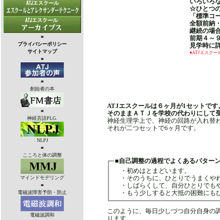
いろいろ
☆ひとつ
「標準コ
全額前納
継続の場
■
前期４～
プライバシーポリシー
見学時に
サイトマップ
●ATJエスク
■
■
創始者の本
ATJエスクールは６ヶ月が1セットで
■
そのままＡＴＪを学校の代わりにして
神経言語PLG.
神経生理学上で、神経の回路が入れ替
それが二つセットで6ヶ月です。
NLPJ
■
こころと体の調整
■自己調整の過程でよくあるパター
・初めはとまどいます。
・そのうちに、ひとりでうまくやれ
マインドモデリング
・しばらくして、自分ひとりでもや
■
・もう少しすると大抵の困難にもひ
電磁波障害予防・防止
このように、毎日少しづつ自分自身の
電磁波調和
ります。