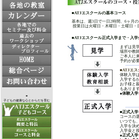
■ATJエスクールの基本コース
基本は、週3日で一日2時間、6ヶ月
授業日は火曜日・木曜日・土曜日・日
■ATJエスクール正式入学まで・入学
まずは見
場所や教
ご本人に
予約が必
------------------
■ATJエ
体験入学
入学する
お子様と
もありま
●体験入
■
費用
子どもの健康な心とからだを育む
■予
------------------
■正式入学
コースの
いつでも
入学を決
入学金と
●正式入